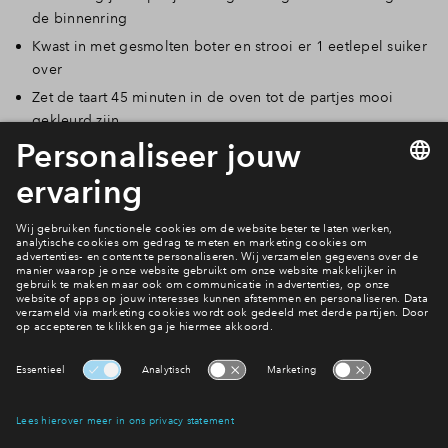
de binnenring
Kwast in met gesmolten boter en strooi er 1 eetlepel suiker
over
Zet de taart 45 minuten in de oven tot de partjes mooi
gekleurd zijn
Verwarm de abrikozenjam in een steelpannetje en kwast de
nog warm taart in om een mooie glans te krijgen.
Ander nieuws
Interesse? Meld je dan snel aan
Hiermee blijf je op de hoogte van het belangrijkste nieuws en
eventuele projecten