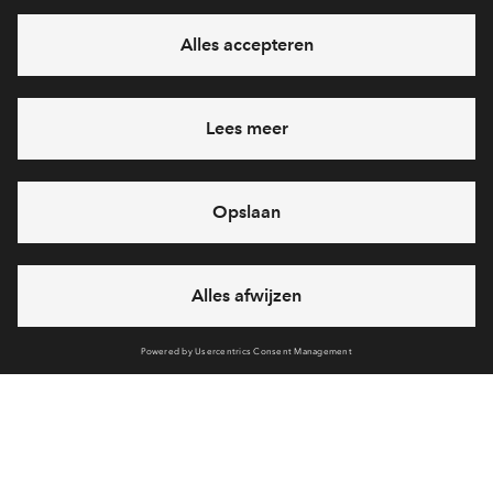
Ja, ik wil mij aanmelden
Heb je een vraag en wil je direct antwoord? Bel ons op
088
712 28 68
6 dagen per week beschikbaar (behalve tijdens
feestdagen)
vandaag van
10:00 - 13:00 uur
via chat en telefoon
Cookies
Over BPD
Over AM
Disclaimer