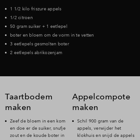
1 1/2 kilo friszure appels
1/2 citroen
50 gram suiker + 1 eetlepel
boter en bloem om de vorm in te vetten
3 eetlepels gesmolten boter
2 eetlepels abrikozenjam
Taartbodem
Appelcompote
maken
maken
Zeef de bloem in een kom
Schil 900 gram van de
en doe er de suiker, snufje
appels, verwijder het
zout en de koude boter in
klokhuis en snijd de appels