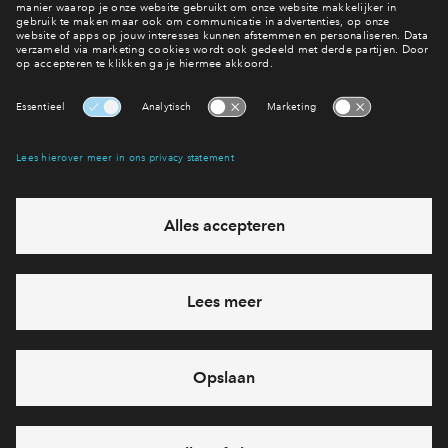
Inloggen
Ja, ik wil mij aanmelden
Heb je een vraag en wil je direct antwoord? Bel ons op
088
712 28 68
6 dagen per week beschikbaar (behalve tijdens
feestdagen)
vandaag van
09:00 - 18:00 uur
via chat en telefoon
Cookies
Over BPD
Over AM
Disclaimer