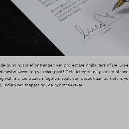
 de gunningsbrief ontvangen van project De Vrijbuiters of De Groe
ieuwbouwwoning van start gaat? Gefeliciteerd, nu gaat het plann
og wat financiële zaken regelen, zoals een bezoek aan de notaris v
n, indien van toepassing, de hypotheekakte.