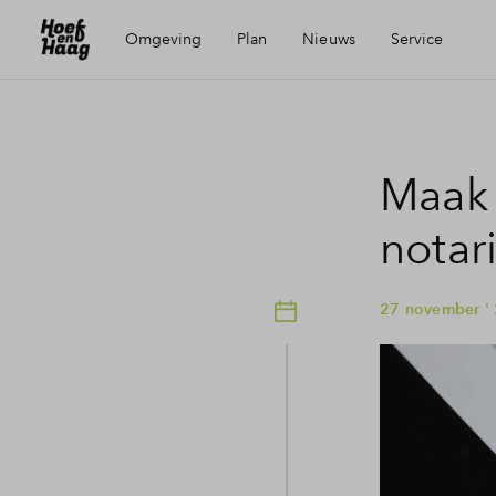
Omgeving
Plan
Nieuws
Service
Ligging
Visie
Mijn Eigen Huis
Maak 
Voorzieningen
Wijken
Financiele check
notar
Bereikbaarheid
Partners
Financiering
27 november '
Vianen
Toewijzing
Geschiedenis
Woning kopen