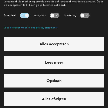
Interesse? Meld je dan snel aan
Hiermee blijf je op de hoogte van het belangrijkste nieuws en
eventuele projecten
Ja, ik wil mij aanmelden
Heb je een vraag en wil je direct antwoord? Bel ons op
088
712 28 68
6 dagen per week beschikbaar (behalve tijdens
feestdagen)
vandaag van
09:00 - 18:00 uur
via chat en telefoon