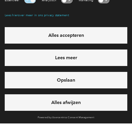
Interesse? Meld je dan snel aan
Hiermee blijf je op de hoogte van het belangrijkste nieuws en
eventuele projecten
Ja, ik wil mij aanmelden
Heb je een vraag en wil je direct antwoord? Bel ons op
088
712 28 68
6 dagen per week beschikbaar (behalve tijdens
feestdagen)
vandaag van
09:00 - 18:00 uur
via chat en telefoon
Cookies